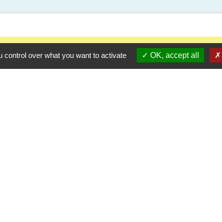
 control over what you want to activate
OK, accept all
-
-
-
ité
Accessibilité
Plan du site
Gestion des cookies