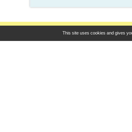
This site uses cookies and gives you
Contacts
Commune de Pezou
1 rue du Perche
41100 Pezou - FRANCE
+33 2 54 23 40 69
Contact par formulaire
-
Mentions légales
Politique de confidential