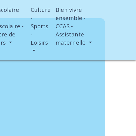
scolaire
Culture
Bien vivre
-
ensemble -
scolaire -
Sports
CCAS -
tre de
-
Assistante
irs
Loisirs
maternelle