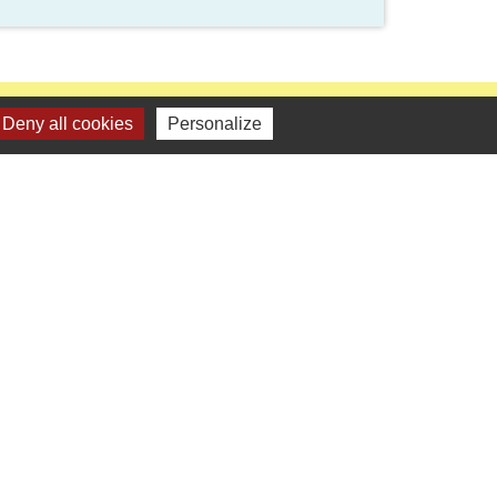
Deny all cookies
Personalize
Liens
CPHV
Centre-Val De Loire
Préfecture du Loir-et-Cher
ANTS
Agenda des loisirs 2024