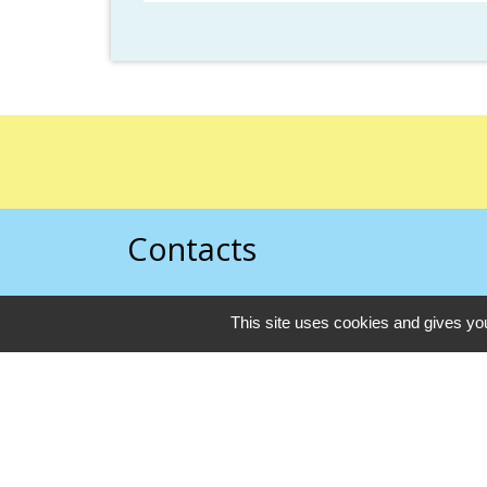
Contacts
Commune de Pezou
This site uses cookies and gives you
1 rue du Perche
41100 Pezou - FRANCE
+33 2 54 23 40 69
Contact par formulaire