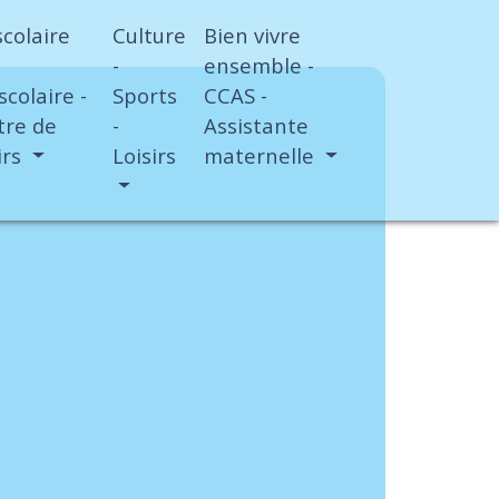
scolaire
Culture
Bien vivre
-
ensemble -
scolaire -
Sports
CCAS -
tre de
-
Assistante
irs
Loisirs
maternelle