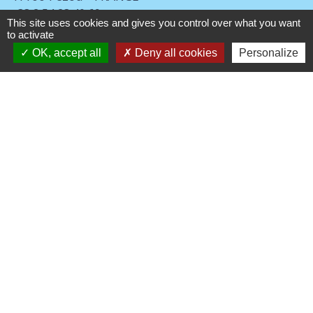
+33 2 54 23 40 69
This site uses cookies and gives you control over what you want
Contact par formulaire
to activate
OK, accept all
Deny all cookies
Personalize
Liens
CPHV
Centre-Val De Loire
Préfecture du Loir-et-Cher
ANTS
Agenda des loisirs 2024
-
-
Mentions légales
Politique de confidentialité
-
-
Accessibilité
Plan du site
Gestion des cookies
Site créé en partenariat avec Réseau des Communes